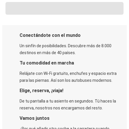
Conectándote con el mundo
Un sinfín de posibilidades. Descubre más de 8.000
destinos en más de 40 países.
Tu comodidad en marcha
Relájate con Wi-Fi gratuito, enchufes y espacio extra
para las piernas. Así son los autobuses modernos.
Elige, reserva, ¡viaja!
De tu pantalla a tu asiento en segundos. Tú haces la
reserva, nosotros nos encargamos del resto.
Vamos juntos
¿Por qué añadir otro coche a la carretera cuando