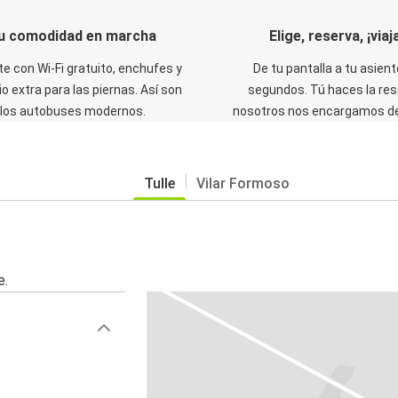
u comodidad en marcha
Elige, reserva, ¡viaja
te con Wi-Fi gratuito, enchufes y
De tu pantalla a tu asient
o extra para las piernas. Así son
segundos. Tú haces la res
los autobuses modernos.
nosotros nos encargamos del
Tulle
Vilar Formoso
e.