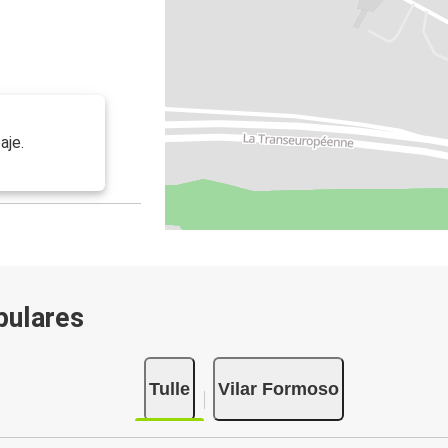
aje.
pulares
Tulle
Vilar Formoso