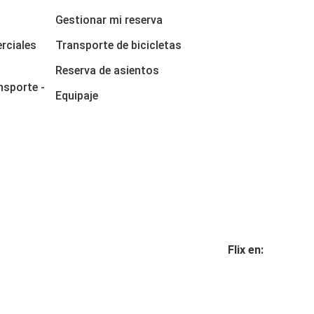
Gestionar mi reserva
rciales
Transporte de bicicletas
Reserva de asientos
nsporte -
Equipaje
Flix en: