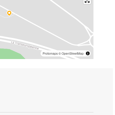
Protomaps
©
OpenStreetMap