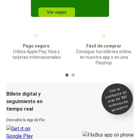
Ver viajes
Pago seguro
Fácil de comprar
Utiliza Apple Pay, Visa y
Consigue tus billetes online,
tarjetas internacionales
en nuestra app o en una
Flixshop
Con la
confianza de
Billete digital y
más de 500
seguimiento en
millones de
pasajeros
tiempo real
Descubre la App de Flix