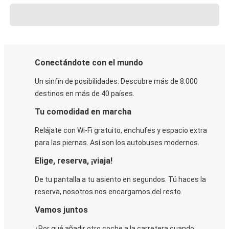
Conectándote con el mundo
Un sinfín de posibilidades. Descubre más de 8.000
destinos en más de 40 países.
Tu comodidad en marcha
Relájate con Wi-Fi gratuito, enchufes y espacio extra
para las piernas. Así son los autobuses modernos.
Elige, reserva, ¡viaja!
De tu pantalla a tu asiento en segundos. Tú haces la
reserva, nosotros nos encargamos del resto.
Vamos juntos
¿Por qué añadir otro coche a la carretera cuando