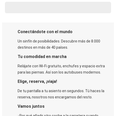
Conectándote con el mundo
Un sinfín de posibilidades. Descubre más de 8.000
destinos en más de 40 países.
Tu comodidad en marcha
Relájate con Wi-Fi gratuito, enchufes y espacio extra
para las piernas. Así son los autobuses modernos.
Elige, reserva, ¡viaja!
De tu pantalla a tu asiento en segundos. Tú haces la
reserva, nosotros nos encargamos del resto.
Vamos juntos
¿Por qué añadir otro coche a la carretera cuando