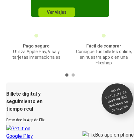
Ver viajes
Pago seguro
Fácil de comprar
Utiliza Apple Pay, Visa y
Consigue tus billetes online,
tarjetas internacionales
en nuestra app o en una
Flixshop
Con la
confianza de
Billete digital y
más de 500
seguimiento en
millones de
pasajeros
tiempo real
Descubre la App de Flix