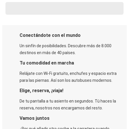
Conectándote con el mundo
Un sinfín de posibilidades. Descubre más de 8.000
destinos en más de 40 países.
Tu comodidad en marcha
Relájate con Wi-Fi gratuito, enchufes y espacio extra
para las piernas. Así son los autobuses modernos.
Elige, reserva, ¡viaja!
De tu pantalla a tu asiento en segundos. Tú haces la
reserva, nosotros nos encargamos del resto.
Vamos juntos
¿Por qué añadir otro coche a la carretera cuando