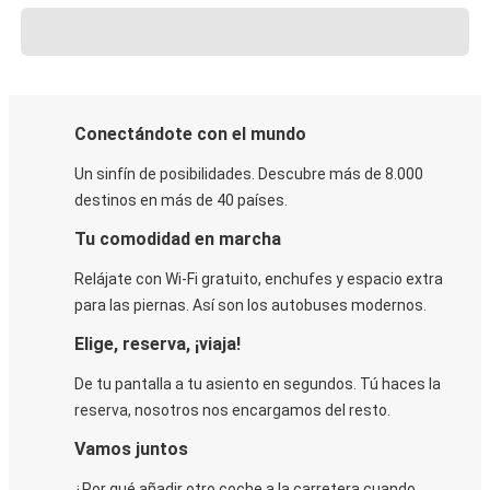
Conectándote con el mundo
Un sinfín de posibilidades. Descubre más de 8.000
destinos en más de 40 países.
Tu comodidad en marcha
Relájate con Wi-Fi gratuito, enchufes y espacio extra
para las piernas. Así son los autobuses modernos.
Elige, reserva, ¡viaja!
De tu pantalla a tu asiento en segundos. Tú haces la
reserva, nosotros nos encargamos del resto.
Vamos juntos
¿Por qué añadir otro coche a la carretera cuando