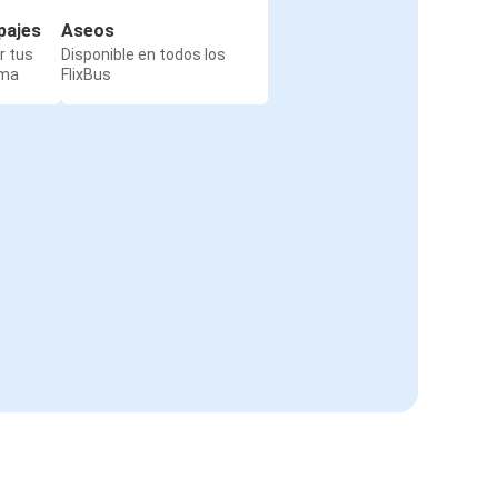
pajes
Aseos
r tus
Disponible en todos los
rma
FlixBus