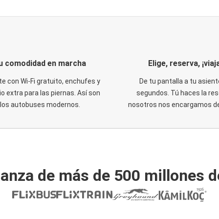
u comodidad en marcha
Elige, reserva, ¡viaja
te con Wi-Fi gratuito, enchufes y
De tu pantalla a tu asient
o extra para las piernas. Así son
segundos. Tú haces la res
los autobuses modernos.
nosotros nos encargamos del
ianza de más de 500 millones d