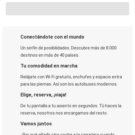
Conectándote con el mundo
Un sinfín de posibilidades. Descubre más de 8.000
destinos en más de 40 países.
Tu comodidad en marcha
Relájate con Wi-Fi gratuito, enchufes y espacio extra
para las piernas. Así son los autobuses modernos.
Elige, reserva, ¡viaja!
De tu pantalla a tu asiento en segundos. Tú haces la
reserva, nosotros nos encargamos del resto.
Vamos juntos
¿Por qué añadir otro coche a la carretera cuando