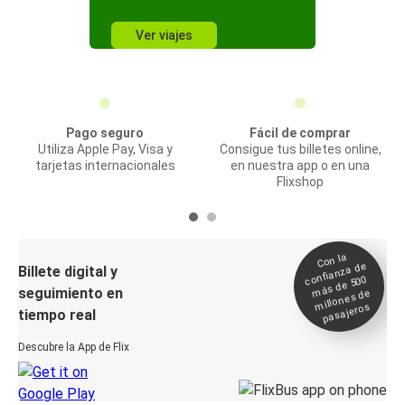
Ver viajes
Pago seguro
Fácil de comprar
Utiliza Apple Pay, Visa y
Consigue tus billetes online,
tarjetas internacionales
en nuestra app o en una
Flixshop
Con la
confianza de
Billete digital y
más de 500
seguimiento en
millones de
pasajeros
tiempo real
Descubre la App de Flix