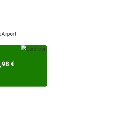
oAirport
,98 €