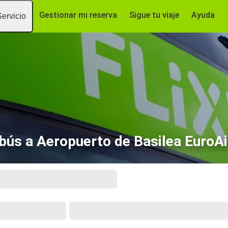
Gestionar mi reserva
Sigue tu viaje
Ayuda
Servicio
bús a Aeropuerto de Basilea EuroAi