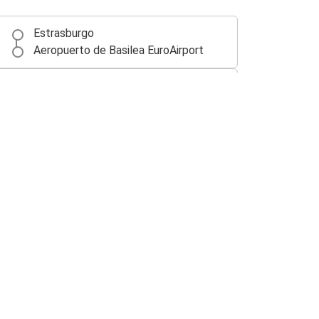
Estrasburgo
Aeropuerto de Basilea EuroAirport
Zúrich
Aeropuerto de Basilea EuroAirport
Aeropuerto de Basilea EuroAirport
Colmar
Aeropuerto de Basilea EuroAirport
Dijon
Basilea
Aeropuerto de Basilea EuroAirport
Ginebra
Aeropuerto de Basilea EuroAirport