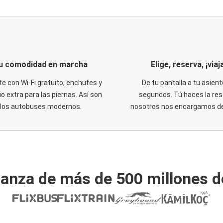
u comodidad en marcha
Elige, reserva, ¡viaja
te con Wi-Fi gratuito, enchufes y
De tu pantalla a tu asient
o extra para las piernas. Así son
segundos. Tú haces la res
los autobuses modernos.
nosotros nos encargamos del
ianza de más de 500 millones d