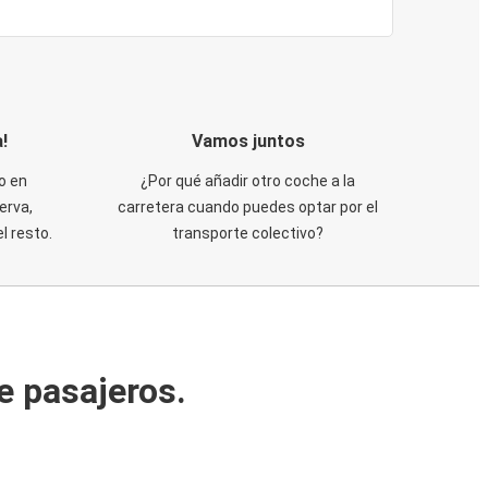
!
Vamos juntos
o en
¿Por qué añadir otro coche a la
erva,
carretera cuando puedes optar por el
 resto.
transporte colectivo?
e pasajeros.