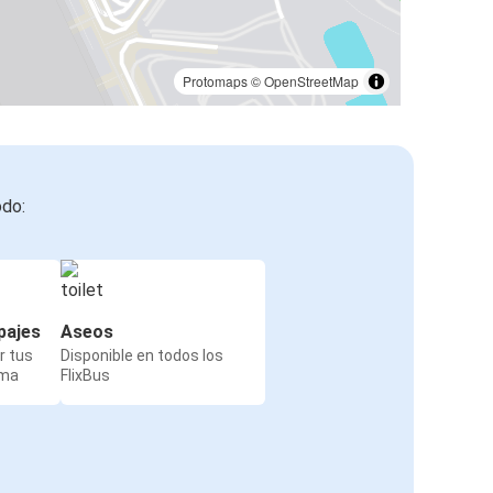
Saarbrücken
Aeropuerto de Basilea EuroAirport
Protomaps
©
OpenStreetMap
Mulhouse
Aeropuerto de Basilea EuroAirport
Aeropuerto de Basilea EuroAirport
odo:
Saarbrücken
pajes
Aseos
r tus
Disponible en todos los
rma
FlixBus