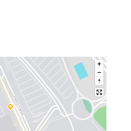
Múnich
Aeropuerto de Basilea EuroAirport
Aeropuerto de Basilea EuroAirport
Ginebra
Aeropuerto de Basilea EuroAirport
Luxemburgo
Aeropuerto de Basilea EuroAirport
Grenoble
Aeropuerto de Basilea EuroAirport
Constanza
Aeropuerto de Basilea EuroAirport
Barcelona