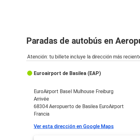
Aeropuerto de Basilea EuroAirport
Basilea
Berna
Paradas de autobús en Aeropu
Aeropuerto de Basilea EuroAirport
Atención: tu billete incluye la dirección más recient
Luxemburgo
Aeropuerto de Basilea EuroAirport
Euroairport de Basilea (EAP)
Constanza
Aeropuerto de Basilea EuroAirport
EuroAirport Basel Mulhouse Freiburg
Arrivée
Eindhoven
68304 Aeropuerto de Basilea EuroAirport
Aeropuerto de Basilea EuroAirport
Francia
Ver esta dirección en Google Maps
Aeropuerto de Basilea EuroAirport
Darmstadt