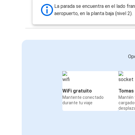
La parada se encuentra en el lado fra
Zúrich
aeropuerto, en la planta baja (nivel 2).
Aeropuerto de Basilea EuroAirport
Colmar
Aeropuerto de Basilea EuroAirport
Múnich
Opc
Aeropuerto de Basilea EuroAirport
WiFi gratuito
Tomas 
Mantente conectado
Mantén t
durante tu viaje
cargado
desplaz