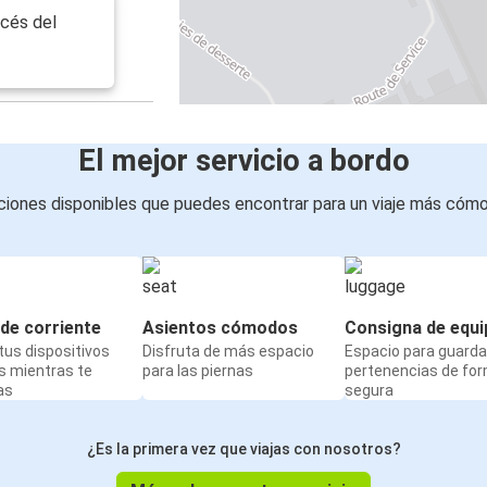
ncés del
Estrasburgo
Aeropuerto de Basilea EuroAirport
Friburgo (Brisgovia)
Aeropuerto de Basilea EuroAirport
El mejor servicio a bordo
Basilea
iones disponibles que puedes encontrar para un viaje más cóm
Aeropuerto de Basilea EuroAirport
de corriente
Asientos cómodos
Consigna de equi
us dispositivos
Disfruta de más espacio
Espacio para guarda
s mientras te
para las piernas
pertenencias de fo
as
segura
¿Es la primera vez que viajas con nosotros?