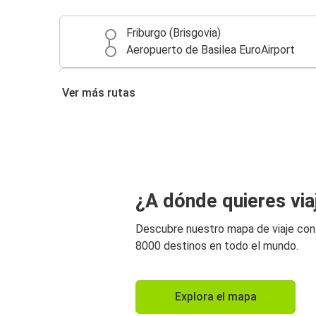
Friburgo (Brisgovia)
Aeropuerto de Basilea EuroAirport
Aeropuerto de Basilea EuroAirport
Ver más rutas
Estrasburgo
Mulhouse
Aeropuerto de Basilea EuroAirport
Besanzón
¿A dónde quieres via
Aeropuerto de Basilea EuroAirport
Descubre nuestro mapa de viaje co
Aeropuerto de Basilea EuroAirport
8000 destinos en todo el mundo.
Besanzón
Dijon
Explora el mapa
Aeropuerto de Basilea EuroAirport