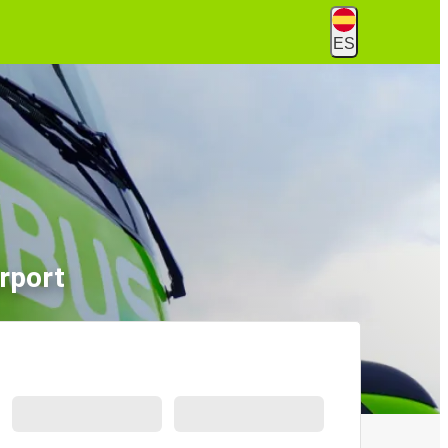
ES
rport