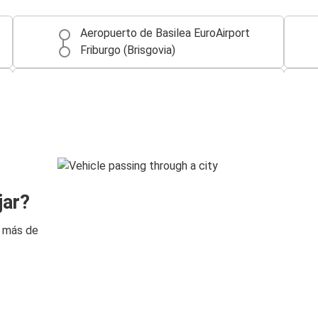
Aeropuerto de Basilea EuroAirport
Friburgo (Brisgovia)
Aeropuerto de Basilea EuroAirport
Zúrich
Aeropuerto de Basilea EuroAirport
Mulhouse
Karlsruhe
jar?
Aeropuerto de Basilea EuroAirport
n más de
Colmar
Aeropuerto de Basilea EuroAirport
Aeropuerto de Basilea EuroAirport
Berna