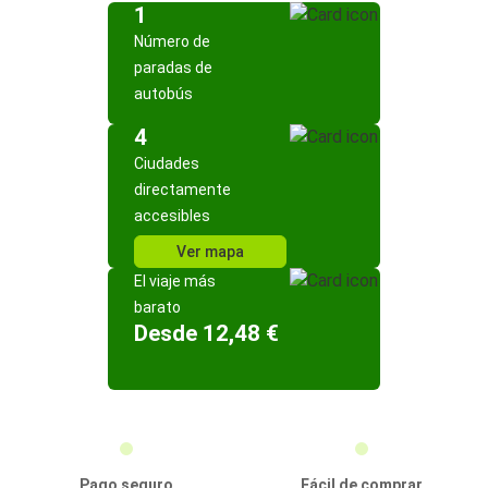
1
Número de
paradas de
autobús
4
Ciudades
directamente
accesibles
Ver mapa
El viaje más
barato
Desde 12,48 €
Pago seguro
Fácil de comprar