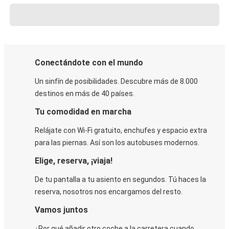
Conectándote con el mundo
Un sinfín de posibilidades. Descubre más de 8.000
destinos en más de 40 países.
Tu comodidad en marcha
Relájate con Wi-Fi gratuito, enchufes y espacio extra
para las piernas. Así son los autobuses modernos.
Elige, reserva, ¡viaja!
De tu pantalla a tu asiento en segundos. Tú haces la
reserva, nosotros nos encargamos del resto.
Vamos juntos
¿Por qué añadir otro coche a la carretera cuando