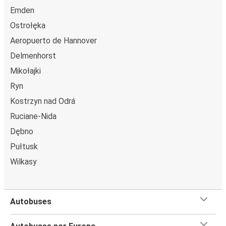
Emden
Ostrołęka
Aeropuerto de Hannover
Delmenhorst
Mikołajki
Ryn
Kostrzyn nad Odrá
Ruciane-Nida
Dębno
Pułtusk
Wilkasy
Autobuses