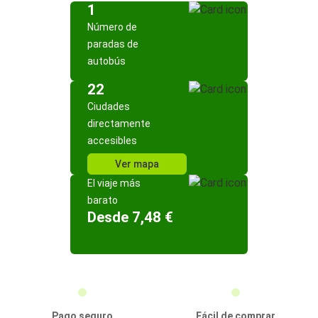
1
Número de
paradas de
autobús
22
Ciudades
directamente
accesibles
Ver mapa
El viaje más
barato
Desde 7,48 €
Pago seguro
Fácil de comprar