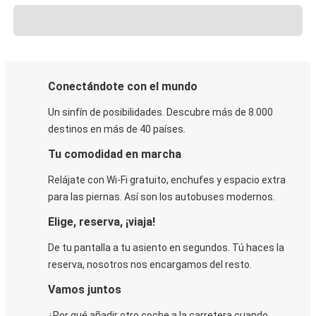
Conectándote con el mundo
Un sinfín de posibilidades. Descubre más de 8.000
destinos en más de 40 países.
Tu comodidad en marcha
Relájate con Wi-Fi gratuito, enchufes y espacio extra
para las piernas. Así son los autobuses modernos.
Elige, reserva, ¡viaja!
De tu pantalla a tu asiento en segundos. Tú haces la
reserva, nosotros nos encargamos del resto.
Vamos juntos
¿Por qué añadir otro coche a la carretera cuando