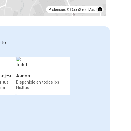
Protomaps
©
OpenStreetMap
odo:
pajes
Aseos
r tus
Disponible en todos los
rma
FlixBus