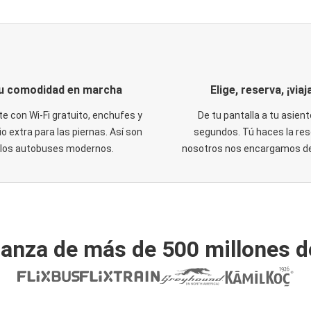
u comodidad en marcha
Elige, reserva, ¡viaja
te con Wi-Fi gratuito, enchufes y
De tu pantalla a tu asient
o extra para las piernas. Así son
segundos. Tú haces la res
los autobuses modernos.
nosotros nos encargamos del
ianza de más de 500 millones d