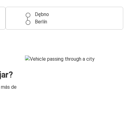
Dębno
Berlín
jar?
n más de