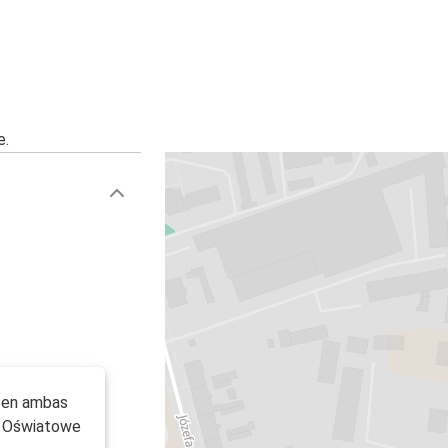
e.
o en ambas
e Oświatowe