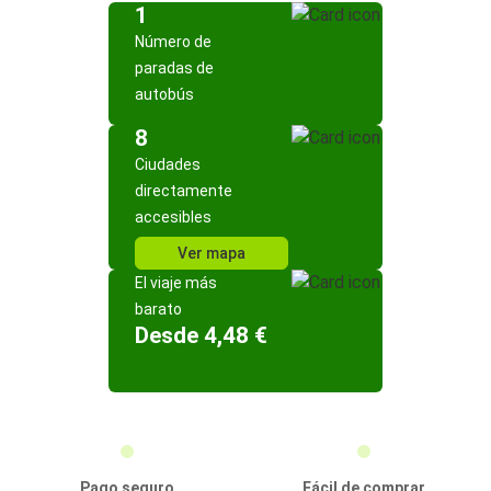
1
Número de
paradas de
autobús
8
Ciudades
directamente
accesibles
Ver mapa
El viaje más
barato
Desde 4,48 €
Pago seguro
Fácil de comprar