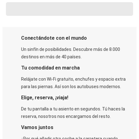
Conectándote con el mundo
Un sinfín de posibilidades. Descubre más de 8.000
destinos en más de 40 países.
Tu comodidad en marcha
Relájate con Wi-Fi gratuito, enchufes y espacio extra
para las piernas. Así son los autobuses modernos.
Elige, reserva, ¡viaja!
De tu pantalla a tu asiento en segundos. Tú haces la
reserva, nosotros nos encargamos del resto.
Vamos juntos
¿Por qué añadir otro coche a la carretera cuando