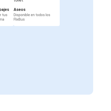
pajes
Aseos
r tus
Disponible en todos los
rma
FlixBus