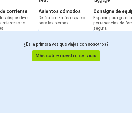
de corriente
Asientos cómodos
Consigna de equi
us dispositivos
Disfruta de más espacio
Espacio para guarda
s mientras te
para las piernas
pertenencias de fo
as
segura
¿Es la primera vez que viajas con nosotros?
Más sobre nuestro servicio