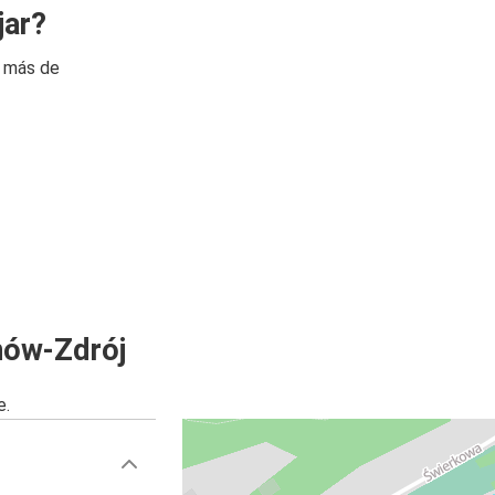
jar?
n más de
nów-Zdrój
e.