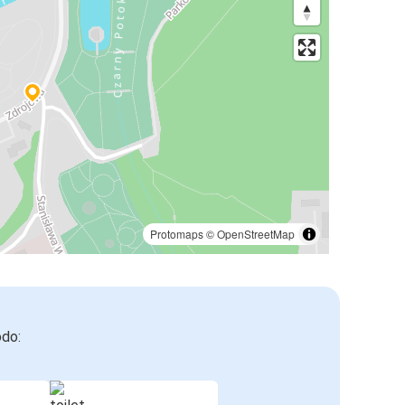
Protomaps
©
OpenStreetMap
odo: