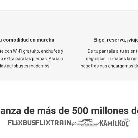
u comodidad en marcha
Elige, reserva, ¡viaja
te con Wi-Fi gratuito, enchufes y
De tu pantalla a tu asient
o extra para las piernas. Así son
segundos. Tú haces la res
los autobuses modernos.
nosotros nos encargamos del
ianza de más de 500 millones d