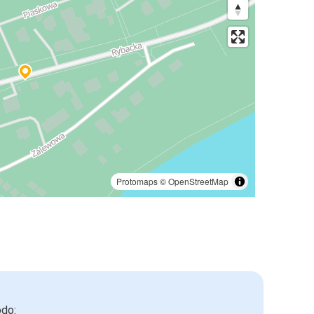
Protomaps
©
OpenStreetMap
odo: