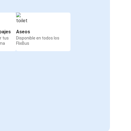
pajes
Aseos
r tus
Disponible en todos los
rma
FlixBus