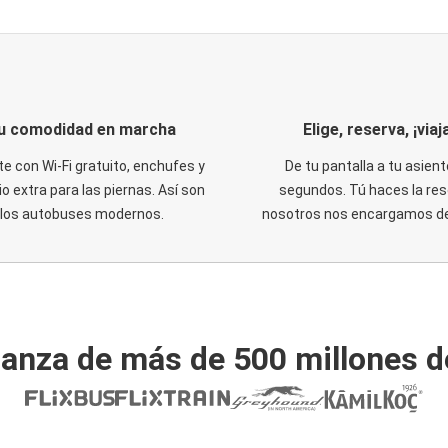
u comodidad en marcha
Elige, reserva, ¡viaja
te con Wi-Fi gratuito, enchufes y
De tu pantalla a tu asient
o extra para las piernas. Así son
segundos. Tú haces la res
los autobuses modernos.
nosotros nos encargamos del
ianza de más de 500 millones d