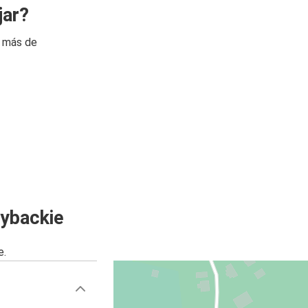
jar?
n más de
Rybackie
e.