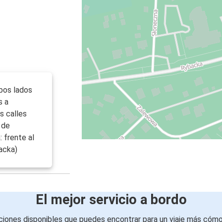
bos lados
s a
as calles
 de
 frente al
acka)
El mejor servicio a bordo
iones disponibles que puedes encontrar para un viaje más cóm