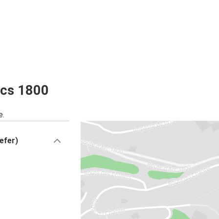
rcs 1800
e.
efer)