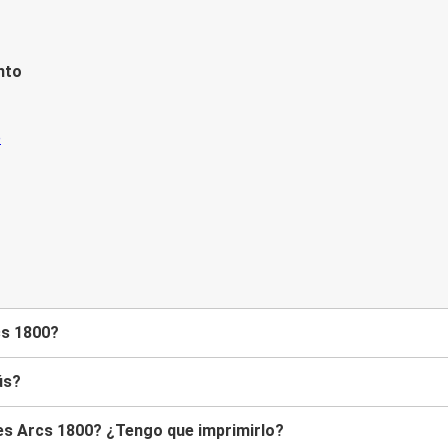
nto
cs 1800?
ús?
 Les Arcs 1800? ¿Tengo que imprimirlo?