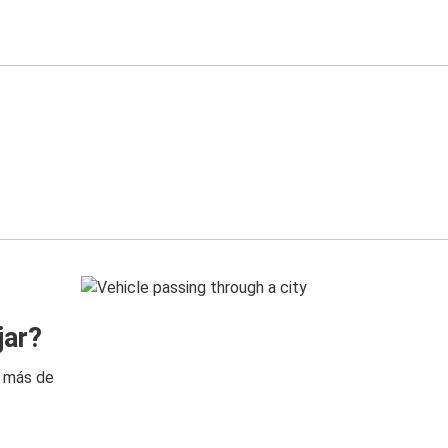
jar?
n más de