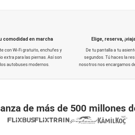
u comodidad en marcha
Elige, reserva, ¡viaja
te con Wi-Fi gratuito, enchufes y
De tu pantalla a tu asient
o extra para las piernas. Así son
segundos. Tú haces la res
los autobuses modernos.
nosotros nos encargamos del
ianza de más de 500 millones d