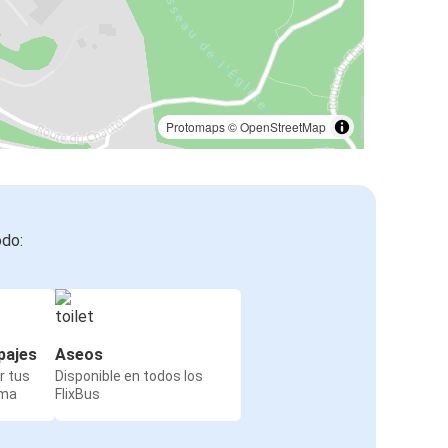
Protomaps
©
OpenStreetMap
odo:
pajes
Aseos
r tus
Disponible en todos los
rma
FlixBus