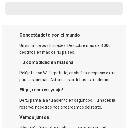
Conectándote con el mundo
Un sinfín de posibilidades. Descubre más de 8.000
destinos en más de 40 países.
Tu comodidad en marcha
Relájate con Wi-Fi gratuito, enchufes y espacio extra
para las piernas. Así son los autobuses modernos.
Elige, reserva, ¡viaja!
De tu pantalla a tu asiento en segundos. Tú haces la
reserva, nosotros nos encargamos del resto.
Vamos juntos
¿Por qué añadir otro coche a la carretera cuando