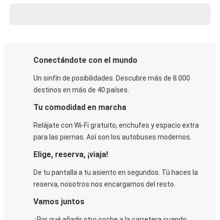
Conectándote con el mundo
Un sinfín de posibilidades. Descubre más de 8.000
destinos en más de 40 países.
Tu comodidad en marcha
Relájate con Wi-Fi gratuito, enchufes y espacio extra
para las piernas. Así son los autobuses modernos.
Elige, reserva, ¡viaja!
De tu pantalla a tu asiento en segundos. Tú haces la
reserva, nosotros nos encargamos del resto.
Vamos juntos
¿Por qué añadir otro coche a la carretera cuando