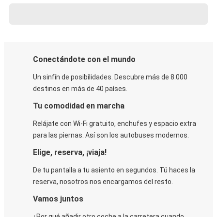
Conectándote con el mundo
Un sinfín de posibilidades. Descubre más de 8.000
destinos en más de 40 países.
Tu comodidad en marcha
Relájate con Wi-Fi gratuito, enchufes y espacio extra
para las piernas. Así son los autobuses modernos.
Elige, reserva, ¡viaja!
De tu pantalla a tu asiento en segundos. Tú haces la
reserva, nosotros nos encargamos del resto.
Vamos juntos
¿Por qué añadir otro coche a la carretera cuando