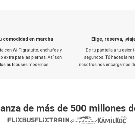
u comodidad en marcha
Elige, reserva, ¡viaja
te con Wi-Fi gratuito, enchufes y
De tu pantalla a tu asient
o extra para las piernas. Así son
segundos. Tú haces la res
los autobuses modernos.
nosotros nos encargamos del
ianza de más de 500 millones d