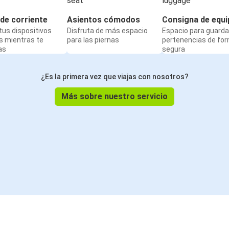
de corriente
Asientos cómodos
Consigna de equi
us dispositivos
Disfruta de más espacio
Espacio para guarda
s mientras te
para las piernas
pertenencias de fo
as
segura
¿Es la primera vez que viajas con nosotros?
Más sobre nuestro servicio