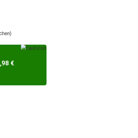
schen)
,98 €