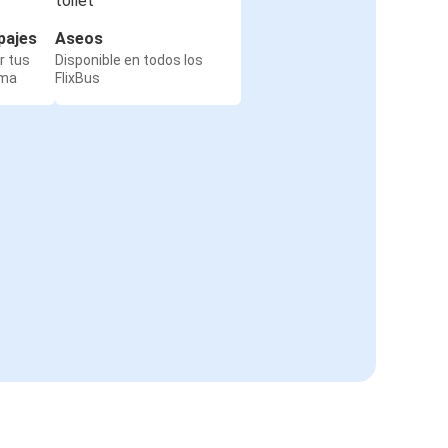
pajes
Aseos
r tus
Disponible en todos los
rma
FlixBus