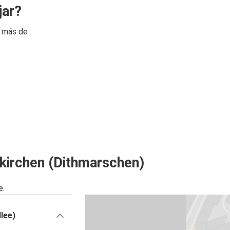
jar?
n más de
kirchen (Dithmarschen)
e.
lee)