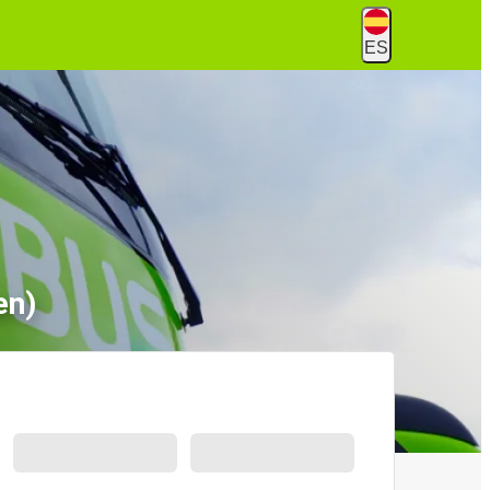
ES
en)