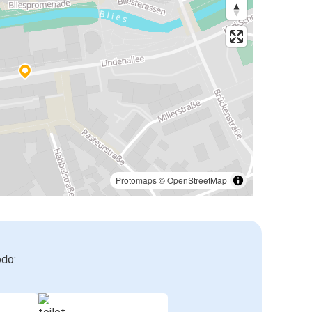
Protomaps
©
OpenStreetMap
odo: