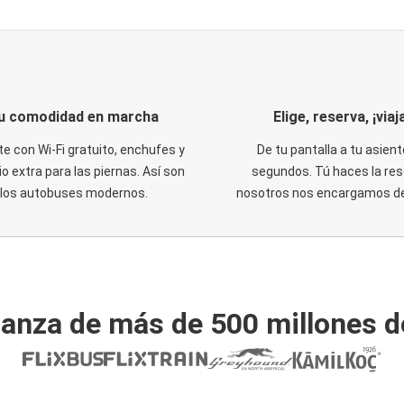
u comodidad en marcha
Elige, reserva, ¡viaja
te con Wi-Fi gratuito, enchufes y
De tu pantalla a tu asient
o extra para las piernas. Así son
segundos. Tú haces la res
los autobuses modernos.
nosotros nos encargamos del
ianza de más de 500 millones d