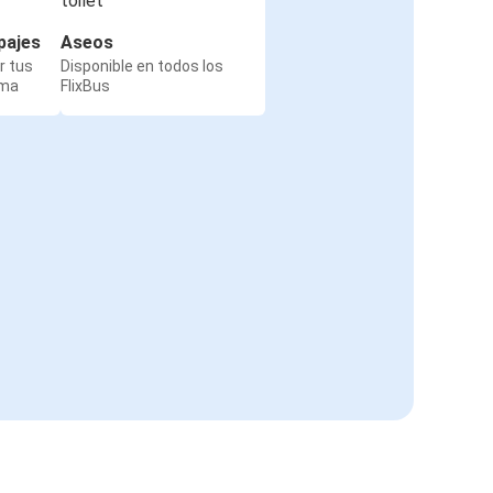
pajes
Aseos
r tus
Disponible en todos los
rma
FlixBus