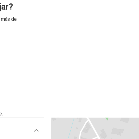
jar?
n más de
e.