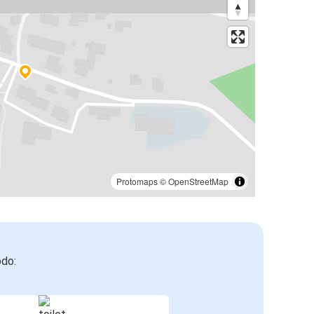
Protomaps
©
OpenStreetMap
odo: