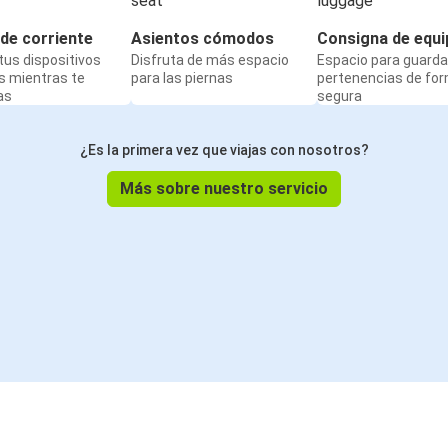
de corriente
Asientos cómodos
Consigna de equi
us dispositivos
Disfruta de más espacio
Espacio para guarda
s mientras te
para las piernas
pertenencias de fo
as
segura
¿Es la primera vez que viajas con nosotros?
Más sobre nuestro servicio