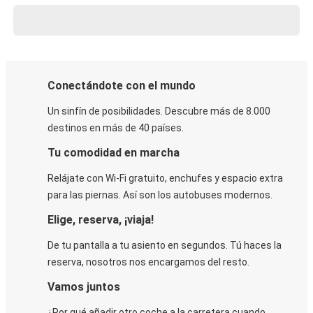
Conectándote con el mundo
Un sinfín de posibilidades. Descubre más de 8.000
destinos en más de 40 países.
Tu comodidad en marcha
Relájate con Wi-Fi gratuito, enchufes y espacio extra
para las piernas. Así son los autobuses modernos.
Elige, reserva, ¡viaja!
De tu pantalla a tu asiento en segundos. Tú haces la
reserva, nosotros nos encargamos del resto.
Vamos juntos
¿Por qué añadir otro coche a la carretera cuando