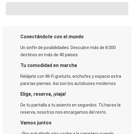
Conectándote con el mundo
Un sinfín de posibilidades. Descubre más de 8.000
destinos en más de 40 países.
Tu comodidad en marcha
Relájate con Wi-Fi gratuito, enchufes y espacio extra
para las piernas. Así son los autobuses modernos.
Elige, reserva, ¡viaja!
De tu pantalla a tu asiento en segundos. Tú haces la
reserva, nosotros nos encargamos del resto.
Vamos juntos
¿Por qué añadir otro coche a la carretera cuando