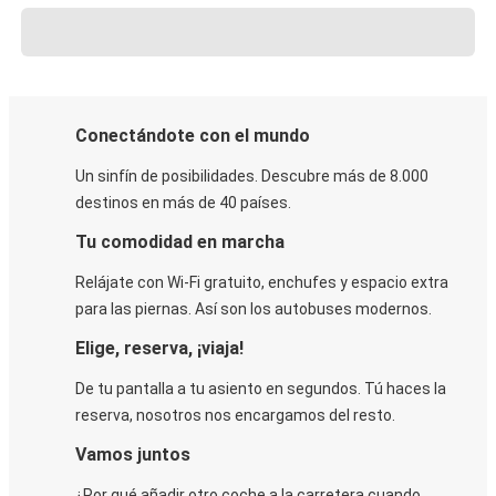
Conectándote con el mundo
Un sinfín de posibilidades. Descubre más de 8.000
destinos en más de 40 países.
Tu comodidad en marcha
Relájate con Wi-Fi gratuito, enchufes y espacio extra
para las piernas. Así son los autobuses modernos.
Elige, reserva, ¡viaja!
De tu pantalla a tu asiento en segundos. Tú haces la
reserva, nosotros nos encargamos del resto.
Vamos juntos
¿Por qué añadir otro coche a la carretera cuando