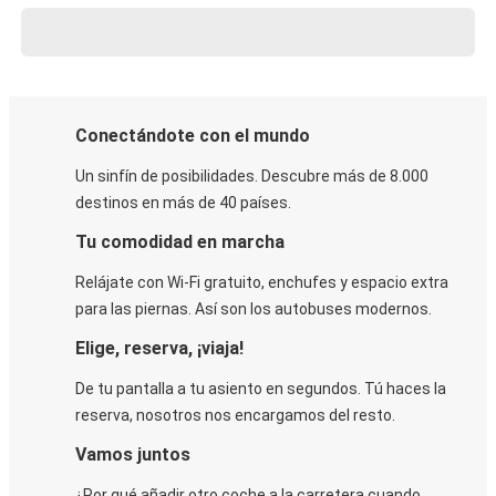
Conectándote con el mundo
Un sinfín de posibilidades. Descubre más de 8.000
destinos en más de 40 países.
Tu comodidad en marcha
Relájate con Wi-Fi gratuito, enchufes y espacio extra
para las piernas. Así son los autobuses modernos.
Elige, reserva, ¡viaja!
De tu pantalla a tu asiento en segundos. Tú haces la
reserva, nosotros nos encargamos del resto.
Vamos juntos
¿Por qué añadir otro coche a la carretera cuando