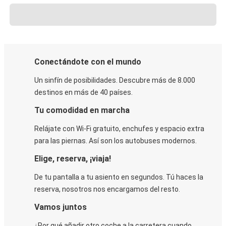
Conectándote con el mundo
Un sinfín de posibilidades. Descubre más de 8.000
destinos en más de 40 países.
Tu comodidad en marcha
Relájate con Wi-Fi gratuito, enchufes y espacio extra
para las piernas. Así son los autobuses modernos.
Elige, reserva, ¡viaja!
De tu pantalla a tu asiento en segundos. Tú haces la
reserva, nosotros nos encargamos del resto.
Vamos juntos
¿Por qué añadir otro coche a la carretera cuando