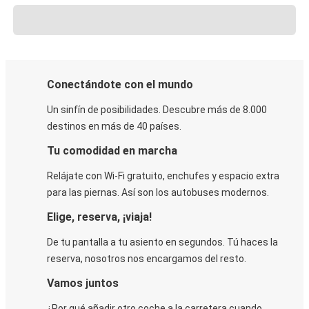
Conectándote con el mundo
Un sinfín de posibilidades. Descubre más de 8.000
destinos en más de 40 países.
Tu comodidad en marcha
Relájate con Wi-Fi gratuito, enchufes y espacio extra
para las piernas. Así son los autobuses modernos.
Elige, reserva, ¡viaja!
De tu pantalla a tu asiento en segundos. Tú haces la
reserva, nosotros nos encargamos del resto.
Vamos juntos
¿Por qué añadir otro coche a la carretera cuando