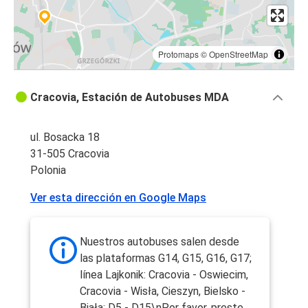
Protomaps
©
OpenStreetMap
Cracovia, Estación de Autobuses MDA
ul. Bosacka 18
31-505 Cracovia
Polonia
Ver esta dirección en Google Maps
Nuestros autobuses salen desde
las plataformas G14, G15, G16, G17;
línea Lajkonik: Cracovia - Oswiecim,
Cracovia - Wisła, Cieszyn, Bielsko -
Biała: D5 - D15\nPor favor, preste