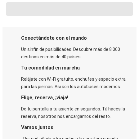
Conectándote con el mundo
Un sinfín de posibilidades. Descubre más de 8.000
destinos en más de 40 países.
Tu comodidad en marcha
Relájate con Wi-Fi gratuito, enchufes y espacio extra
para las piernas. Así son los autobuses modernos.
Elige, reserva, ¡viaja!
De tu pantalla a tu asiento en segundos. Tú haces la
reserva, nosotros nos encargamos del resto.
Vamos juntos
¿Por qué añadir otro coche a la carretera cuando