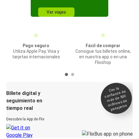
Ver viajes
Pago seguro
Fácil de comprar
Utiliza Apple Pay, Visa y
Consigue tus billetes online,
tarjetas internacionales
en nuestra app o en una
Flixshop
Con la
confianza de
Billete digital y
más de 500
seguimiento en
millones de
pasajeros
tiempo real
Descubre la App de Flix