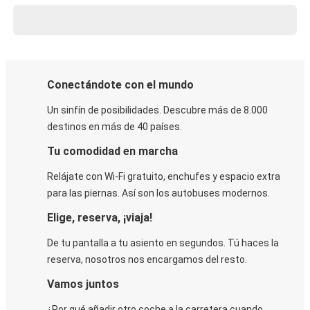
Conectándote con el mundo
Un sinfín de posibilidades. Descubre más de 8.000
destinos en más de 40 países.
Tu comodidad en marcha
Relájate con Wi-Fi gratuito, enchufes y espacio extra
para las piernas. Así son los autobuses modernos.
Elige, reserva, ¡viaja!
De tu pantalla a tu asiento en segundos. Tú haces la
reserva, nosotros nos encargamos del resto.
Vamos juntos
¿Por qué añadir otro coche a la carretera cuando