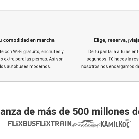
u comodidad en marcha
Elige, reserva, ¡viaja
te con Wi-Fi gratuito, enchufes y
De tu pantalla a tu asient
o extra para las piernas. Así son
segundos. Tú haces la res
los autobuses modernos.
nosotros nos encargamos del
ianza de más de 500 millones d