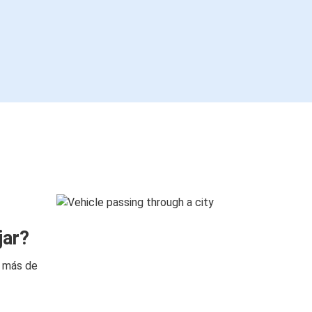
jar?
n más de