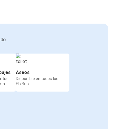
odo:
pajes
Aseos
r tus
Disponible en todos los
rma
FlixBus