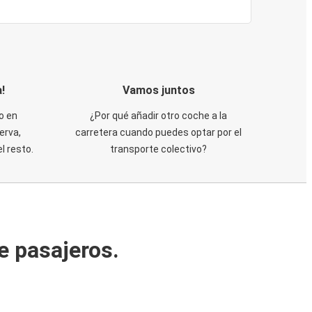
!
Vamos juntos
o en
¿Por qué añadir otro coche a la
erva,
carretera cuando puedes optar por el
 resto.
transporte colectivo?
e pasajeros.