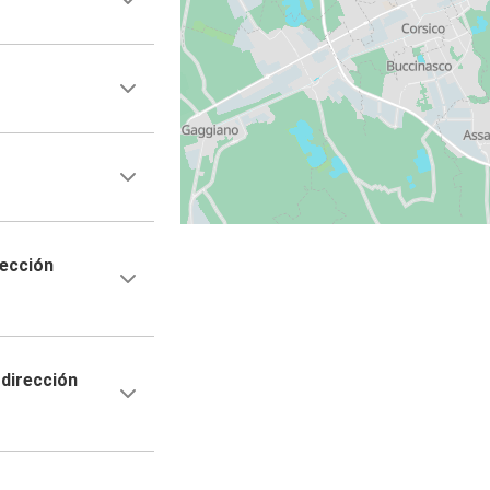
rección
dirección