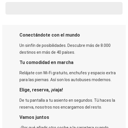
Conectándote con el mundo
Un sinfín de posibilidades. Descubre más de 8.000
destinos en más de 40 países.
Tu comodidad en marcha
Relájate con Wi-Fi gratuito, enchufes y espacio extra
para las piernas. Así son los autobuses modernos.
Elige, reserva, ¡viaja!
De tu pantalla a tu asiento en segundos. Tú haces la
reserva, nosotros nos encargamos del resto.
Vamos juntos
¿Por qué añadir otro coche a la carretera cuando