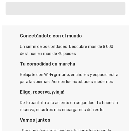
Conectándote con el mundo
Un sinfín de posibilidades. Descubre más de 8.000
destinos en más de 40 países.
Tu comodidad en marcha
Relájate con Wi-Fi gratuito, enchufes y espacio extra
para las piernas. Así son los autobuses modernos.
Elige, reserva, ¡viaja!
De tu pantalla a tu asiento en segundos. Tú haces la
reserva, nosotros nos encargamos del resto.
Vamos juntos
¿Por qué añadir otro coche a la carretera cuando