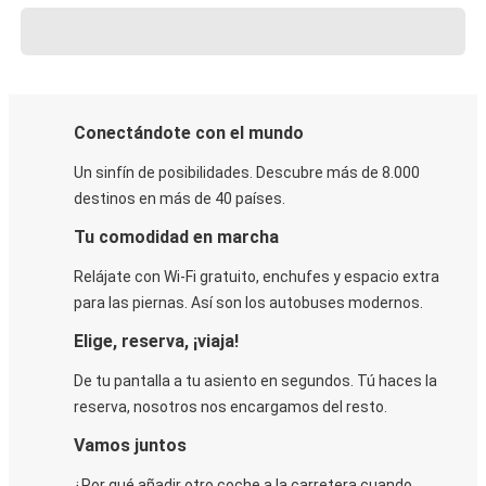
Conectándote con el mundo
Un sinfín de posibilidades. Descubre más de 8.000
destinos en más de 40 países.
Tu comodidad en marcha
Relájate con Wi-Fi gratuito, enchufes y espacio extra
para las piernas. Así son los autobuses modernos.
Elige, reserva, ¡viaja!
De tu pantalla a tu asiento en segundos. Tú haces la
reserva, nosotros nos encargamos del resto.
Vamos juntos
¿Por qué añadir otro coche a la carretera cuando