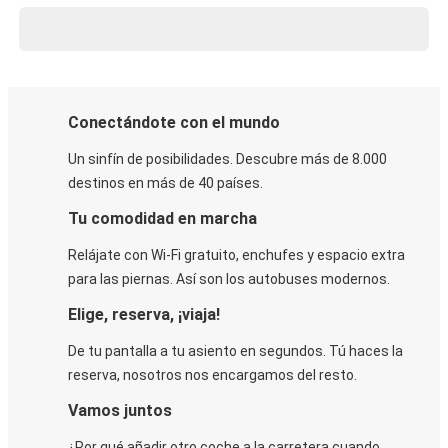
Conectándote con el mundo
Un sinfín de posibilidades. Descubre más de 8.000
destinos en más de 40 países.
Tu comodidad en marcha
Relájate con Wi-Fi gratuito, enchufes y espacio extra
para las piernas. Así son los autobuses modernos.
Elige, reserva, ¡viaja!
De tu pantalla a tu asiento en segundos. Tú haces la
reserva, nosotros nos encargamos del resto.
Vamos juntos
¿Por qué añadir otro coche a la carretera cuando