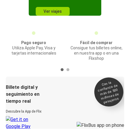
Ver viajes
Pago seguro
Fácil de comprar
Utiliza Apple Pay, Visa y
Consigue tus billetes online,
tarjetas internacionales
en nuestra app o en una
Flixshop
Con la
confianza de
Billete digital y
más de 500
seguimiento en
millones de
pasajeros
tiempo real
Descubre la App de Flix