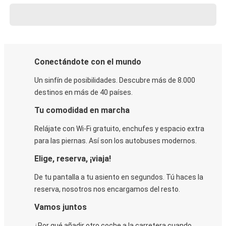
Conectándote con el mundo
Un sinfín de posibilidades. Descubre más de 8.000
destinos en más de 40 países.
Tu comodidad en marcha
Relájate con Wi-Fi gratuito, enchufes y espacio extra
para las piernas. Así son los autobuses modernos.
Elige, reserva, ¡viaja!
De tu pantalla a tu asiento en segundos. Tú haces la
reserva, nosotros nos encargamos del resto.
Vamos juntos
¿Por qué añadir otro coche a la carretera cuando