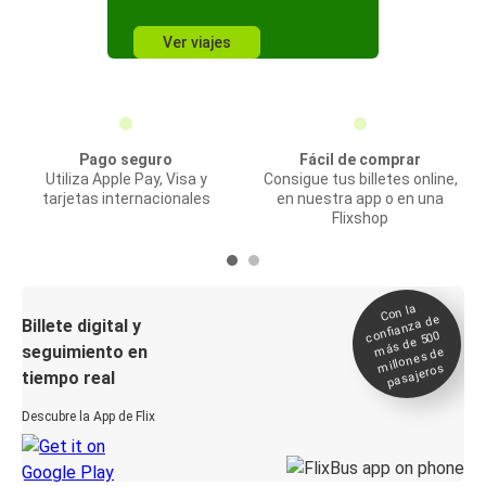
Ver viajes
Pago seguro
Fácil de comprar
Utiliza Apple Pay, Visa y
Consigue tus billetes online,
tarjetas internacionales
en nuestra app o en una
Flixshop
Con la
confianza de
Billete digital y
más de 500
seguimiento en
millones de
pasajeros
tiempo real
Descubre la App de Flix