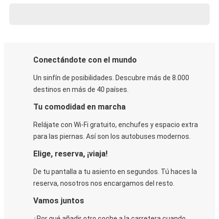
Conectándote con el mundo
Un sinfín de posibilidades. Descubre más de 8.000
destinos en más de 40 países.
Tu comodidad en marcha
Relájate con Wi-Fi gratuito, enchufes y espacio extra
para las piernas. Así son los autobuses modernos.
Elige, reserva, ¡viaja!
De tu pantalla a tu asiento en segundos. Tú haces la
reserva, nosotros nos encargamos del resto.
Vamos juntos
¿Por qué añadir otro coche a la carretera cuando