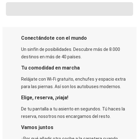
Conectándote con el mundo
Un sinfín de posibilidades. Descubre más de 8.000
destinos en más de 40 países.
Tu comodidad en marcha
Relájate con Wi-Fi gratuito, enchufes y espacio extra
para las piernas. Así son los autobuses modernos.
Elige, reserva, ¡viaja!
De tu pantalla a tu asiento en segundos. Tú haces la
reserva, nosotros nos encargamos del resto.
Vamos juntos
¿Por qué añadir otro coche a la carretera cuando