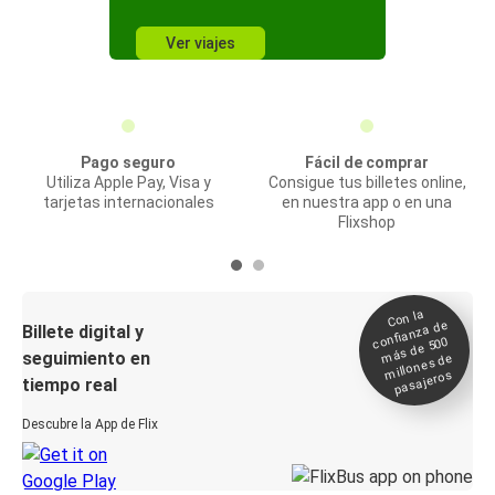
Ver viajes
Pago seguro
Fácil de comprar
Utiliza Apple Pay, Visa y
Consigue tus billetes online,
tarjetas internacionales
en nuestra app o en una
Flixshop
Con la
confianza de
Billete digital y
más de 500
seguimiento en
millones de
pasajeros
tiempo real
Descubre la App de Flix