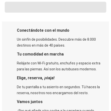
Conectándote con el mundo
Un sinfín de posibilidades. Descubre más de 8.000
destinos en más de 40 países.
Tu comodidad en marcha
Relájate con Wi-Fi gratuito, enchufes y espacio extra
para las piernas. Así son los autobuses modernos.
Elige, reserva, ¡viaja!
De tu pantalla a tu asiento en segundos. Tú haces la
reserva, nosotros nos encargamos del resto.
Vamos juntos
¿Por qué añadir otro coche a la carretera cuando