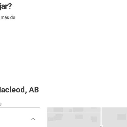
jar?
n más de
Macleod, AB
e.