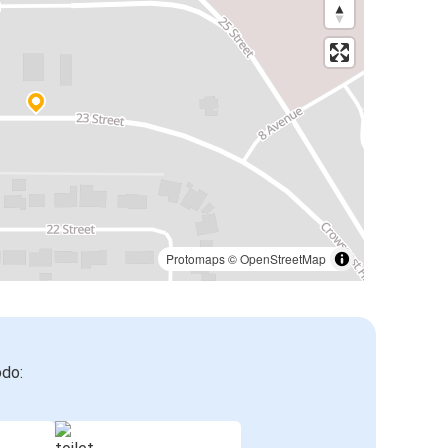
Protomaps
©
OpenStreetMap
odo: