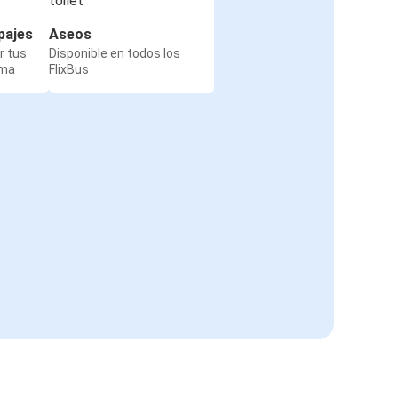
pajes
Aseos
r tus
Disponible en todos los
rma
FlixBus