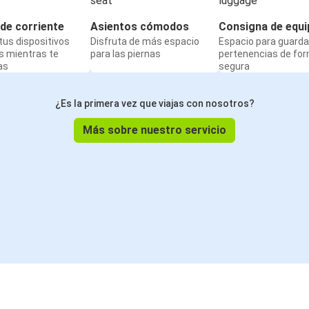
de corriente
Asientos cómodos
Consigna de equi
us dispositivos
Disfruta de más espacio
Espacio para guarda
s mientras te
para las piernas
pertenencias de fo
as
segura
¿Es la primera vez que viajas con nosotros?
Más sobre nuestro servicio