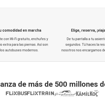
u comodidad en marcha
Elige, reserva, ¡viaja
te con Wi-Fi gratuito, enchufes y
De tu pantalla a tu asient
o extra para las piernas. Así son
segundos. Tú haces la res
los autobuses modernos.
nosotros nos encargamos del
ianza de más de 500 millones d