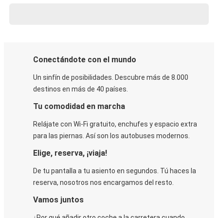
Conectándote con el mundo
Un sinfín de posibilidades. Descubre más de 8.000
destinos en más de 40 países.
Tu comodidad en marcha
Relájate con Wi-Fi gratuito, enchufes y espacio extra
para las piernas. Así son los autobuses modernos.
Elige, reserva, ¡viaja!
De tu pantalla a tu asiento en segundos. Tú haces la
reserva, nosotros nos encargamos del resto.
Vamos juntos
¿Por qué añadir otro coche a la carretera cuando