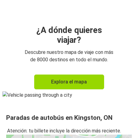
Gananoque, ON
Gananoque, ON
Kingston, ON
¿A dónde quieres
viajar?
Descubre nuestro mapa de viaje con más
de 8000 destinos en todo el mundo.
Explora el mapa
Paradas de autobús en Kingston, ON
Atención: tu billete incluye la dirección más reciente.