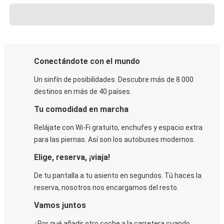
Conectándote con el mundo
Un sinfín de posibilidades. Descubre más de 8.000
destinos en más de 40 países.
Tu comodidad en marcha
Relájate con Wi-Fi gratuito, enchufes y espacio extra
para las piernas. Así son los autobuses modernos.
Elige, reserva, ¡viaja!
De tu pantalla a tu asiento en segundos. Tú haces la
reserva, nosotros nos encargamos del resto.
Vamos juntos
¿Por qué añadir otro coche a la carretera cuando