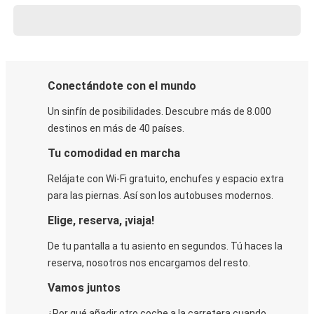
Conectándote con el mundo
Un sinfín de posibilidades. Descubre más de 8.000
destinos en más de 40 países.
Tu comodidad en marcha
Relájate con Wi-Fi gratuito, enchufes y espacio extra
para las piernas. Así son los autobuses modernos.
Elige, reserva, ¡viaja!
De tu pantalla a tu asiento en segundos. Tú haces la
reserva, nosotros nos encargamos del resto.
Vamos juntos
¿Por qué añadir otro coche a la carretera cuando