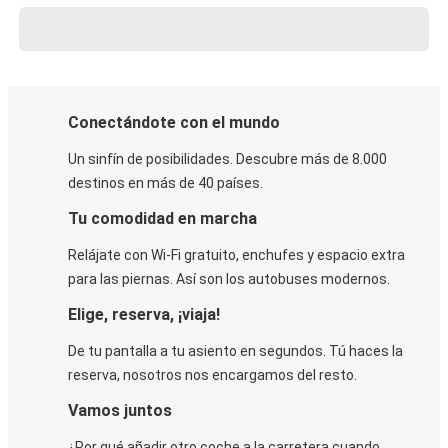
Conectándote con el mundo
Un sinfín de posibilidades. Descubre más de 8.000
destinos en más de 40 países.
Tu comodidad en marcha
Relájate con Wi-Fi gratuito, enchufes y espacio extra
para las piernas. Así son los autobuses modernos.
Elige, reserva, ¡viaja!
De tu pantalla a tu asiento en segundos. Tú haces la
reserva, nosotros nos encargamos del resto.
Vamos juntos
¿Por qué añadir otro coche a la carretera cuando