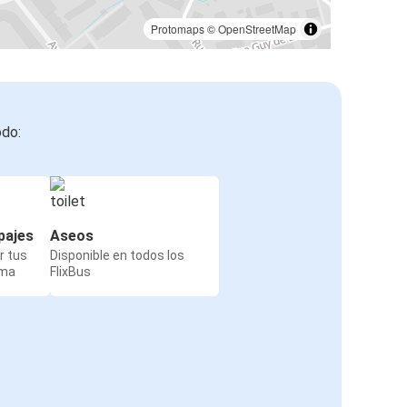
Protomaps
©
OpenStreetMap
odo:
pajes
Aseos
r tus
Disponible en todos los
rma
FlixBus