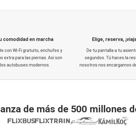
u comodidad en marcha
Elige, reserva, ¡viaja
te con Wi-Fi gratuito, enchufes y
De tu pantalla a tu asient
o extra para las piernas. Así son
segundos. Tú haces la res
los autobuses modernos.
nosotros nos encargamos del
ianza de más de 500 millones d