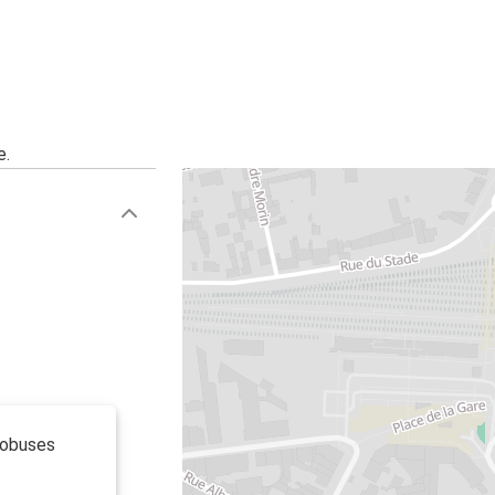
e.
tobuses