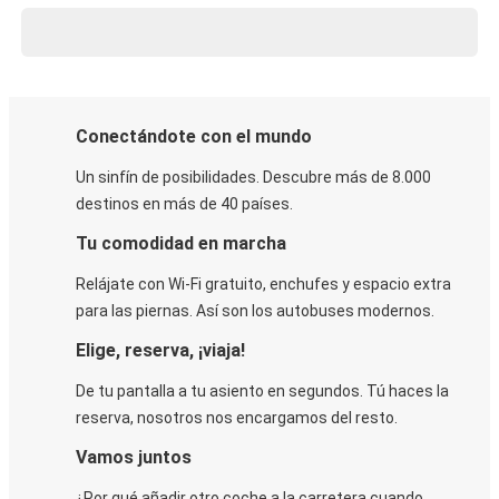
Conectándote con el mundo
Un sinfín de posibilidades. Descubre más de 8.000
destinos en más de 40 países.
Tu comodidad en marcha
Relájate con Wi-Fi gratuito, enchufes y espacio extra
para las piernas. Así son los autobuses modernos.
Elige, reserva, ¡viaja!
De tu pantalla a tu asiento en segundos. Tú haces la
reserva, nosotros nos encargamos del resto.
Vamos juntos
¿Por qué añadir otro coche a la carretera cuando