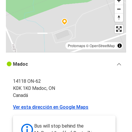
Protomaps
©
OpenStreetMap
Madoc
14118 ON-62
K0K 1K0 Madoc, ON
Canadá
Ver esta dirección en Google Maps
Bus will stop behind the