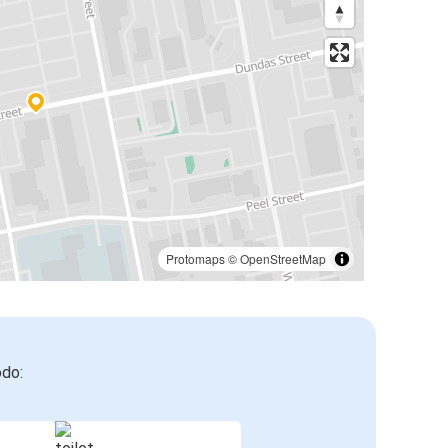
Protomaps
©
OpenStreetMap
odo: