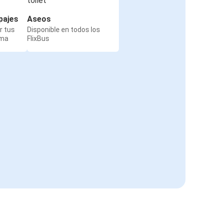
pajes
Aseos
r tus
Disponible en todos los
rma
FlixBus