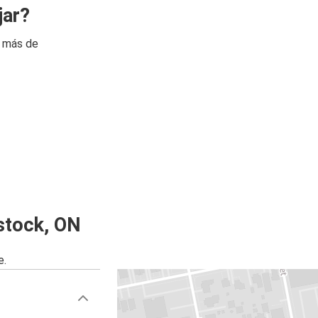
jar?
n más de
stock, ON
e.