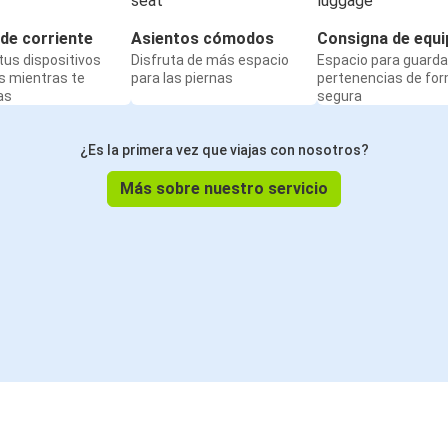
de corriente
Asientos cómodos
Consigna de equi
us dispositivos
Disfruta de más espacio
Espacio para guarda
s mientras te
para las piernas
pertenencias de fo
as
segura
¿Es la primera vez que viajas con nosotros?
Más sobre nuestro servicio