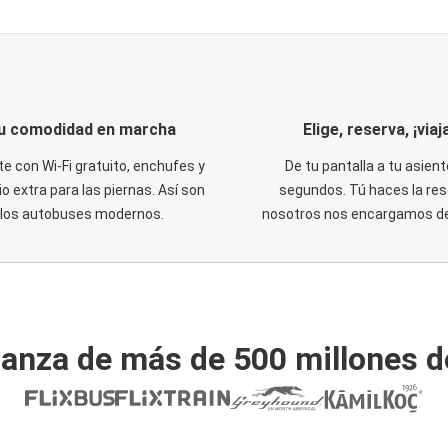
u comodidad en marcha
Elige, reserva, ¡viaja
te con Wi-Fi gratuito, enchufes y
De tu pantalla a tu asient
o extra para las piernas. Así son
segundos. Tú haces la res
los autobuses modernos.
nosotros nos encargamos del
ianza de más de 500 millones d