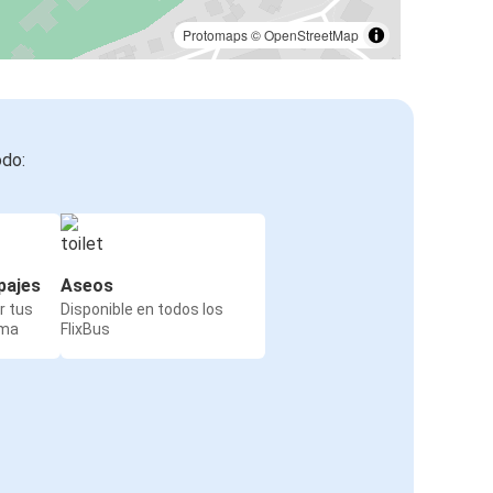
Protomaps
©
OpenStreetMap
odo:
pajes
Aseos
r tus
Disponible en todos los
rma
FlixBus