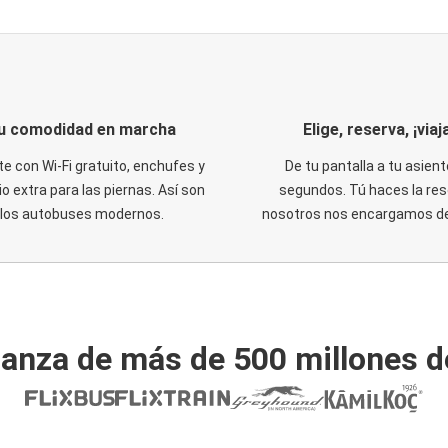
u comodidad en marcha
Elige, reserva, ¡viaja
te con Wi-Fi gratuito, enchufes y
De tu pantalla a tu asient
o extra para las piernas. Así son
segundos. Tú haces la res
los autobuses modernos.
nosotros nos encargamos del
ianza de más de 500 millones d