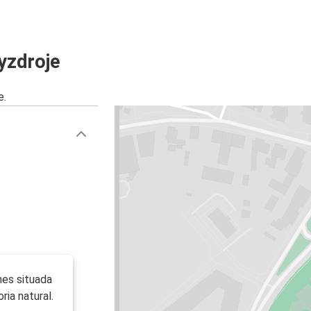
yzdroje
e.
nes situada
ria natural.