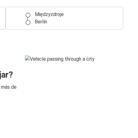
Międzyzdroje
Berlín
jar?
n más de