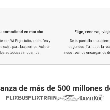
u comodidad en marcha
Elige, reserva, ¡viaja
te con Wi-Fi gratuito, enchufes y
De tu pantalla a tu asient
o extra para las piernas. Así son
segundos. Tú haces la res
los autobuses modernos.
nosotros nos encargamos del
ianza de más de 500 millones d