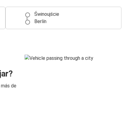
Świnoujście
Berlín
jar?
n más de