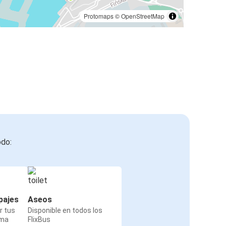
Protomaps
©
OpenStreetMap
odo:
pajes
Aseos
r tus
Disponible en todos los
rma
FlixBus