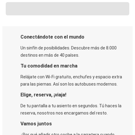
Conectándote con el mundo
Un sinfín de posibilidades. Descubre más de 8.000
destinos en más de 40 países.
Tu comodidad en marcha
Relájate con Wi-Fi gratuito, enchufes y espacio extra
para las piernas. Así son los autobuses modernos.
Elige, reserva, ¡viaja!
De tu pantalla a tu asiento en segundos. Tú haces la
reserva, nosotros nos encargamos del resto.
Vamos juntos
¿Por qué añadir otro coche a la carretera cuando