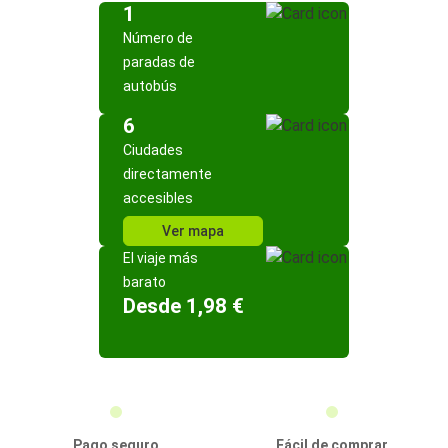
1
Número de
paradas de
autobús
6
Ciudades
directamente
accesibles
Ver mapa
El viaje más
barato
Desde 1,98 €
Pago seguro
Fácil de comprar